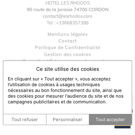
HOTEL LES RHODOS
90 route de la Jorasse
74700
CORDON
↺
✕
contact@lesrhodos.com
Tel :
+33668357388
Mentions légales
contact
Politique de Confidentialité
Gestion des cookies
Consulter / Échanger mon bon cadeau
Engagements RSE
Ce site utilise des cookies
En cliquant sur « Tout accepter », vous acceptez
l’utilisation de cookies à usages techniques
Console SecretBox ®
, éditeur de la solution de chèques et
nécessaires au bon fonctionnement du site, ainsi que
des cookies pour mesurer l'audience du site et de nos
coffrets cadeaux
×
Comment puis-je vous aider ?
campagnes publicitaires et de communication.
Partenaires médias :
SecretBox
1
Tout refuser
Personnaliser
Tout accepter