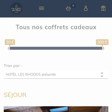
0
Tous nos coffrets cadeaux
0 article au panier
30 €
300 €
Trier par :
SÉJOUR