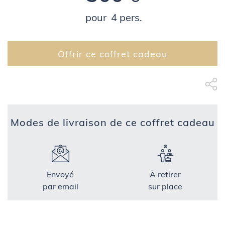
pour
4 pers.
Offrir ce coffret cadeau
Partage Face
apytheme
Part
Modes de livraison de ce coffret cadeau
Envoyé
À retirer
par email
sur place